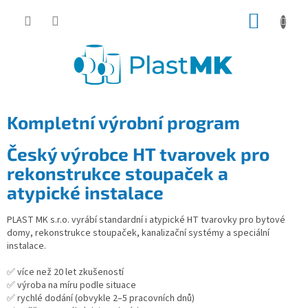
Přejít
NÁKUP
na
obsah
KOŠÍK
Kompletní výrobní program
Český výrobce HT tvarovek pro
rekonstrukce stoupaček a
atypické instalace
PLAST MK s.r.o. vyrábí standardní i atypické HT tvarovky pro bytové
domy, rekonstrukce stoupaček, kanalizační systémy a speciální
instalace.
✅ více než 20 let zkušeností
✅ výroba na míru podle situace
✅ rychlé dodání (obvykle 2–5 pracovních dnů)