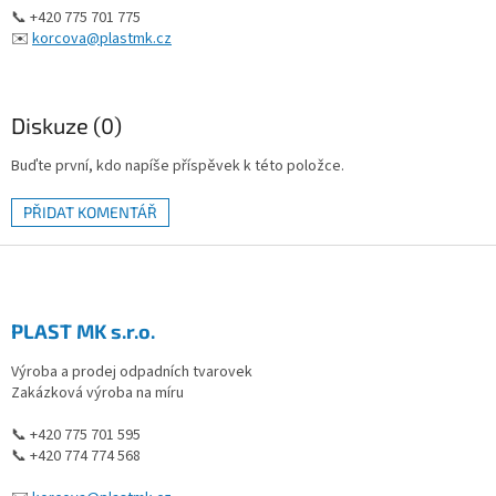
📞 +420 775 701 775
✉️
korcova@plastmk.cz
Diskuze (0)
Buďte první, kdo napíše příspěvek k této položce.
PŘIDAT KOMENTÁŘ
Z
á
p
a
PLAST MK s.r.o.
t
Výroba a prodej odpadních tvarovek
í
Zakázková výroba na míru
📞 +420 775 701 595
📞 +420 774 774 568