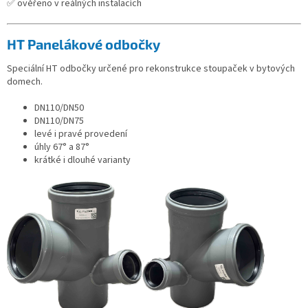
✅ ověřeno v reálných instalacích
HT Panelákové odbočky
Speciální HT odbočky určené pro rekonstrukce stoupaček v bytových
domech.
DN110/DN50
DN110/DN75
levé i pravé provedení
úhly 67° a 87°
krátké i dlouhé varianty