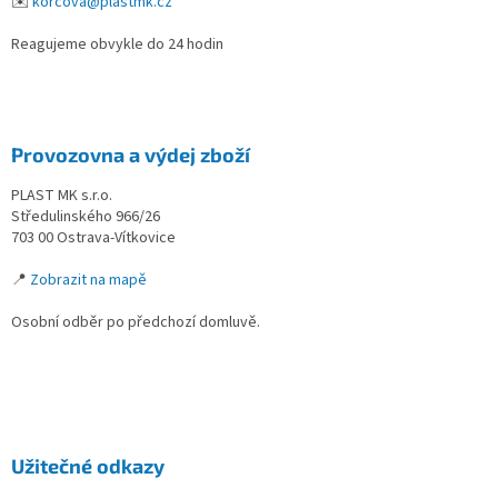
✉️
korcova@plastmk.cz
Reagujeme obvykle do 24 hodin
Provozovna a výdej zboží
PLAST MK s.r.o.
Středulinského 966/26
703 00 Ostrava-Vítkovice
📍
Zobrazit na mapě
Osobní odběr po předchozí domluvě.
Užitečné odkazy