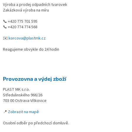
Výroba a prodej odpadních tvarovek
í
Zakázková výroba na míru
📞 +420 775 701 595
📞 +420 774 774 568
✉️
korcova@plastmk.cz
Reagujeme obvykle do 24 hodin
Provozovna a výdej zboží
PLAST MK s.r.o.
Středulinského 966/26
703 00 Ostrava-Vítkovice
📍
Zobrazit na mapě
Osobní odběr po předchozí domluvě.