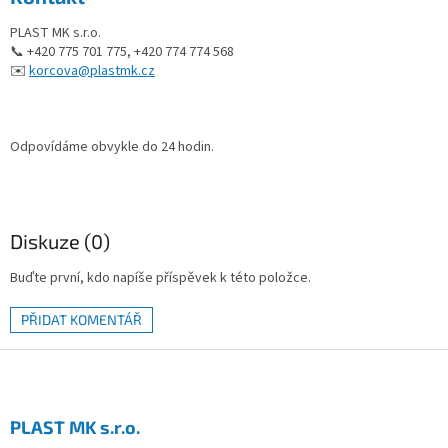
PLAST MK s.r.o.
📞 +420 775 701 775, +420 774 774 568
✉️
korcova@plastmk.cz
Odpovídáme obvykle do 24 hodin.
Diskuze (0)
Buďte první, kdo napíše příspěvek k této položce.
PŘIDAT KOMENTÁŘ
Z
á
p
a
PLAST MK s.r.o.
t