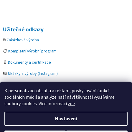
Užitečné odkazy
🌐
Zakázková výroba
📋
Kompletní výrobní program
📄
Dokumenty a certifikace
📸
Ukázky z výroby (Instagram)
K personalizaci obsahu a reklam, poskytování funkcí
sociálních médií a analýze naší návštěvnosti využíváme
soubory cookies. Více informací
zde
.
Vytvořil Shoptet
Nastavení