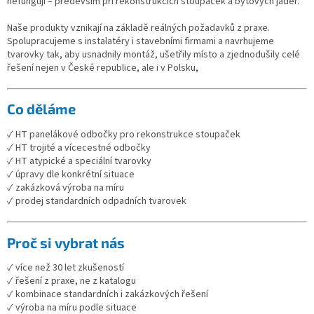
nefungují – především při rekonstrukcích stoupaček a bytových jader.
Naše produkty vznikají na základě reálných požadavků z praxe.
Spolupracujeme s instalatéry i stavebními firmami a navrhujeme
tvarovky tak, aby usnadnily montáž, ušetřily místo a zjednodušily celé
řešení nejen v České republice, ale i v Polsku,
Co děláme
✓ HT panelákové odbočky pro rekonstrukce stoupaček
✓ HT trojité a vícecestné odbočky
✓ HT atypické a speciální tvarovky
✓ úpravy dle konkrétní situace
✓ zakázková výroba na míru
✓ prodej standardních odpadních tvarovek
Proč si vybrat nás
✓ více než 30 let zkušeností
✓ řešení z praxe, ne z katalogu
✓ kombinace standardních i zakázkových řešení
✓ výroba na míru podle situace